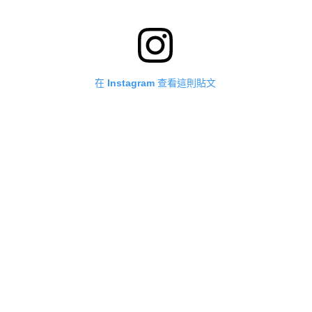
在 Instagram 查看這則貼文
是藝術工作室·全台手作地毯Tufting·文化幣（@doesart2023）分享的貼