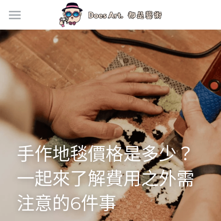
首頁
新手上路
手作價格
門市資訊
企業活動方案
手作地毯價格是多少？
手作地毯專欄
銀黏土寶石戒指
一起來了解費用之外需
注意的6件事
馬上預約