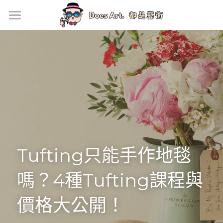
首頁
新手上路
手作價格
門市資訊
企業活動方案
Tufting只能手作地毯
手作地毯專欄
銀黏土寶石戒指
嗎？4種Tufting課程與
價格大公開！
馬上預約