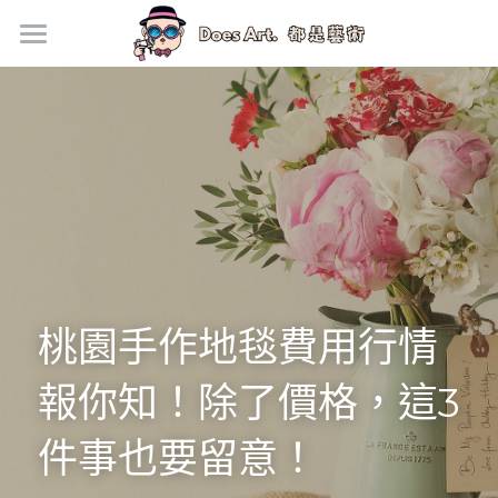
首頁
新手上路
手作價格
門市資訊
企業活動方案
桃園手作地毯費用行情
手作地毯專欄
銀黏土寶石戒指
報你知！除了價格，這3
件事也要留意！
馬上預約