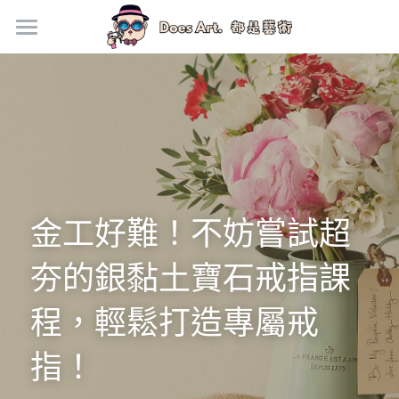
首頁
新手上路
手作價格
門市資訊
金工好難！不妨嘗試超
企業活動方案
夯的銀黏土寶石戒指課
手作地毯專欄
銀黏土寶石戒指
程，輕鬆打造專屬戒
指！
馬上預約