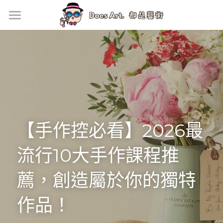
首頁
新手上路
手作價格
門市資訊
【手作控必看】2026最
企業活動方案
流行10大手作課程推
手作地毯專欄
銀黏土寶石戒指
薦，創造屬於你的獨特
作品！
馬上預約