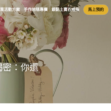
業活動方案
手作地毯專欄
銀黏土寶石戒指
馬上預約
揭密：你還