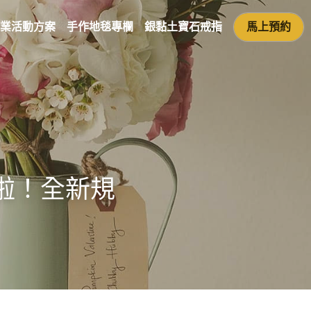
業活動方案
手作地毯專欄
銀黏土寶石戒指
馬上預約
0啦！全新規