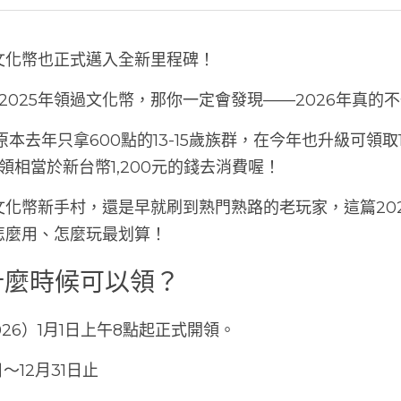
文化幣也正式邁入全新里程碑！
、2025年領過文化幣，那你一定會發現——2026年真的
原本去年只拿600點的13-15歲族群，在今年也升級可領取
年領相當於新台幣1,200元的錢去消費喔！
化幣新手村，還是早就刷到熟門熟路的老玩家，這篇20
怎麼用、怎麼玩最划算！
幣什麼時候可以領？
2026）1月1日上午8點起正式開領。
日～12月31日止